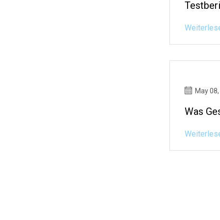
Testber
Weiterles
May 08,
Was Ges
Weiterles