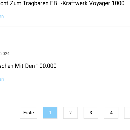
icht Zum Tragbaren EBL-Kraftwerk Voyager 1000
en
 2024
chah Mit Den 100.000
en
Erste
1
2
3
4