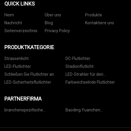
QUICK LINKS
Heim
Über uns
Produkte
Nachricht
Blog
Kontaktiere uns
Seitenverzeichnis
Privacy Policy
PRODUKTKATEGORIE
Strassenlicht
DC-Flutlichter
LED-Flutlichter
Stadionflutlicht
Schließen Sie Flutlichter an
LED-Strahler für den
Außenbereich
LED-Sicherheitsflutlichter
Farbwechselnde Flutlichter
PARTNERFIRMA
branchenspezifische
Baoding Yuanchen
Antriebslieferanten
Transformator Herstellung Co.,
Ltd