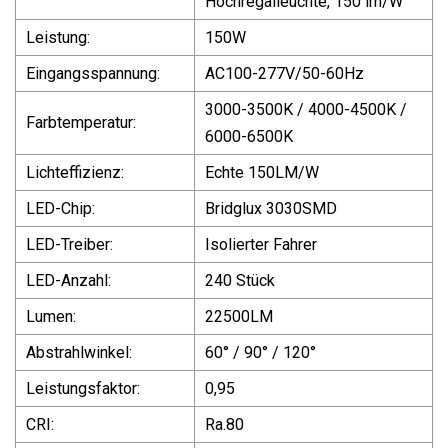
Hochregalleuchte, 150 lm/W
Leistung:
150W
Eingangsspannung:
AC100-277V/50-60Hz
3000-3500K / 4000-4500K /
Farbtemperatur:
6000-6500K
Lichteffizienz:
Echte 150LM/W
LED-Chip:
Bridglux 3030SMD
LED-Treiber:
Isolierter Fahrer
LED-Anzahl:
240 Stück
Lumen:
22500LM
Abstrahlwinkel:
60° / 90° / 120°
Leistungsfaktor:
0,95
CRI:
Ra.80