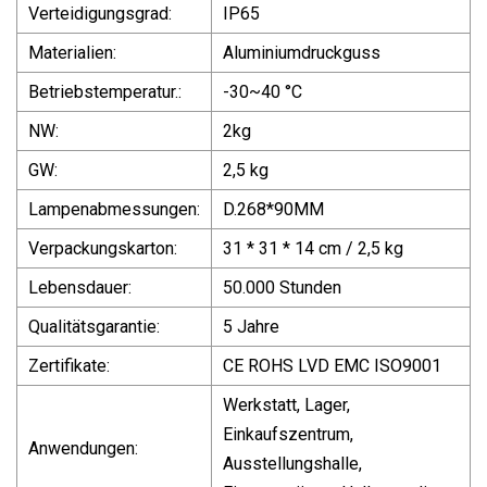
Verteidigungsgrad:
IP65
Materialien:
Aluminiumdruckguss
Betriebstemperatur.:
-30~40 °C
NW:
2kg
GW:
2,5 kg
Lampenabmessungen:
D.268*90MM
Verpackungskarton:
31 * 31 * 14 cm / 2,5 kg
Lebensdauer:
50.000 Stunden
Qualitätsgarantie:
5 Jahre
Zertifikate:
CE ROHS LVD EMC ISO9001
Werkstatt, Lager,
Einkaufszentrum,
Anwendungen:
Ausstellungshalle,