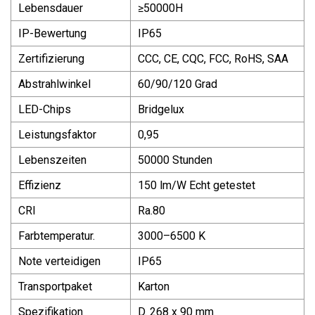
Lebensdauer
≥50000H
IP-Bewertung
IP65
Zertifizierung
CCC, CE, CQC, FCC, RoHS, SAA
Abstrahlwinkel
60/90/120 Grad
LED-Chips
Bridgelux
Leistungsfaktor
0,95
Lebenszeiten
50000 Stunden
Effizienz
150 lm/W Echt getestet
CRI
Ra.80
Farbtemperatur.
3000–6500 K
Note verteidigen
IP65
Transportpaket
Karton
Spezifikation
D. 268 x 90 mm