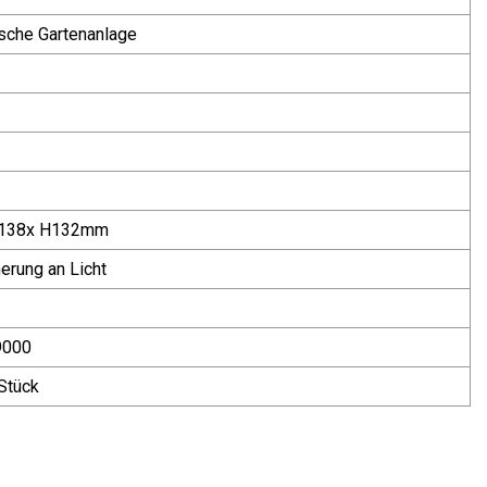
sche Gartenanlage
B138x H132mm
nerung an Licht
9000
Stück