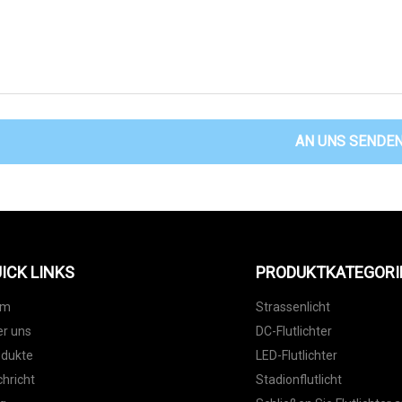
AN UNS SENDE
ICK LINKS
PRODUKTKATEGORI
im
Strassenlicht
r uns
DC-Flutlichter
odukte
LED-Flutlichter
hricht
Stadionflutlicht