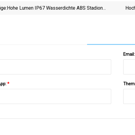
ige:
Hohe Lumen IP67 Wasserdichte ABS Stadion
Hoch
Fernbedienung Solar Straße Wand Licht 30W 60W
100 W
150W 300W 400W 600W 800W 1000W Outdoor
LED Solar Flutlicht
Email
App:
*
Them