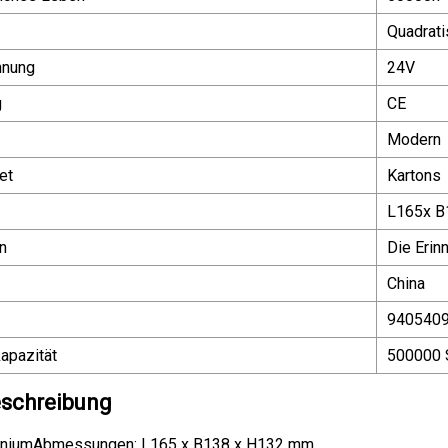
Quadrati
nnung
24V
g
CE
Modern
et
Kartons
L165x 
n
Die Erin
China
940540
apazität
500000 
schreibung
miniumAbmessungen: L165 x B138 x H132 mm