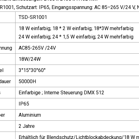
R1001, Schutzart: IP65, Eingangsspannung: AC 85–265 V/24 V, 
TSD-SR1001
18 W einfarbig; 18 * 2 W einfarbig; 18*3W mehrfarbig
24 W einfarbig; 24 * 1,5 W einfarbig; 24 W mehrfarbig
nnung
AC85-265V /24V
18W/24W
el
3°15°30°60°
dauer
50000H
s
Einfarbige ; Interne Steuerung DMX 512
IP65
per
Aluminium
2 Jahre
Erhältlich für Blendschutz/Lichtblockabdeckung/18 W 