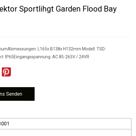
ektor Sportlihgt Garden Flood Bay
iniumAbmessungen: L165x B138x H132mm Modell: TSD-
t: IP65Eingangsspannung: AC 85-265V / 24VR
ns Senden
1001