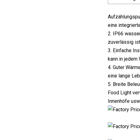
Aufzählungspu
eine integrier
2. IP66 wasser
zuverlässig is
3. Einfache In
kann in jedem 
4. Guter Wärm
eine lange Le
5. Breite Bele
Food Light ver
Innenhöfe usw.