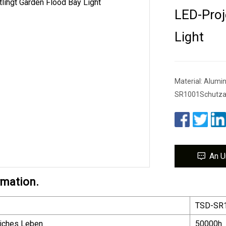
LED-Proj
Light
Material: Alum
SR1001Schutzar
An U
rmation.
TSD-SR
liches Leben
50000h