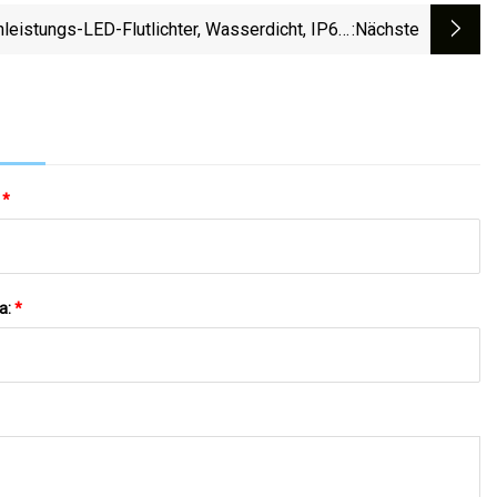
leistungs-LED-Flutlichter, Wasserdicht, IP66,
:nächste
, 150 W, 200 W, 250 W, Mit Großer Abdeckung
Und Einstellbaren Winkeln Bei Jedem Wetter
:
*
a:
*