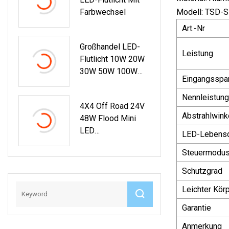
Farbwechsel
Modell: TSD-S
Art.-Nr
Großhandel LED-
Leistung
Flutlicht 10W 20W
30W 50W 100W
Eingangsspa
150W 200W
Außenbeleuchtung
Nennleistung
4X4 Off Road 24V
Hochhelles
Abstrahlwink
48W Flood Mini
Wasserdichtes
LED
COB-SMD-Flutlicht
LED-Lebens
Fahrarbeitsscheinw
Steuermodu
Erfer Für Auto Auto
Motorrad LKW
Schutzgrad
Leichter Kör
Garantie
Anmerkung