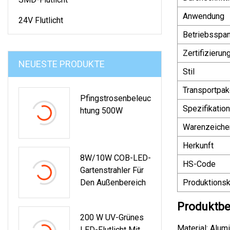
Anwendung
24V Flutlicht
Betriebsspa
Zertifizierun
NEUESTE PRODUKTE
Stil
Transportpak
Pfingstrosenbeleuc
Spezifikation
Htung 500W
Warenzeiche
Herkunft
8W/10W COB-LED-
HS-Code
Gartenstrahler Für
Den Außenbereich
Produktionsk
Produktbe
200 W UV-Grünes
Material: Alu
LED-Flutlicht Mit