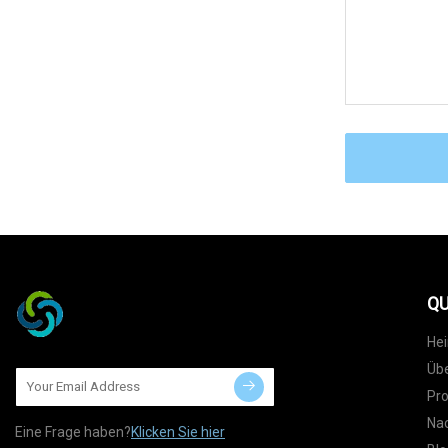
QU
He
Übe
Pr
Nac
Eine Frage haben?
Klicken Sie hier